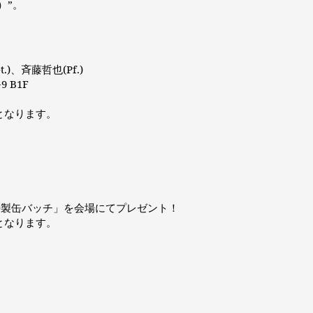
）”。
t.)、斉藤哲也(Pf.)
9 B1F
みとなります。
特製缶バッチ」を会場にてプレゼント！
みとなります。