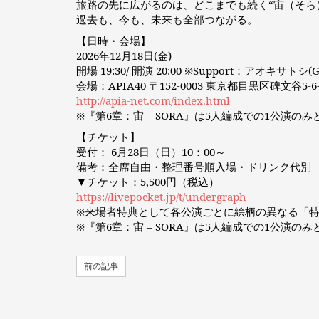
旅路の先に広がるのは、どこまでも続く“宙（そら
過去も、今も、未来も全部つながる。
【日時・会場】
2026年12月18日(金)
開場 19:30/ 開演 20:00 ※Support：アオキサトシ(G
会場：APIA40 〒152-0003 東京都目黒区碑文谷5-6-
http://apia-net.com/index.html
※『第6章：宙 – SORA』は5人編成での1公演の
【チケット】
受付： 6月28日（日）10：00～
備考：全席自由・整理番号順入場・ドリンク代別
▼チケット：5,500円（税込）
https://livepocket.jp/t/undergraph
※来場者特典として各公演ごとに絵柄の異なる「
※『第6章：宙 – SORA』は5人編成での1公演の
前の記事