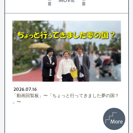
MOVIE
「動
2026.07.16
「動画回覧板」〜「ちょっと行ってきました夢の国？
」〜