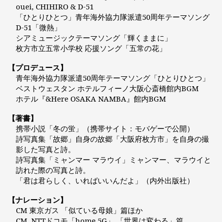
ouei, CHIHIRO & D-51
「ひとりひとつ」青年海外協力隊派遣50周年テーマソング
D-51「微熱」
シアミュージックテーマソング「輝くままに」
枚方市立五常小学校 応援ソング「五常の花」
【プロデュース】
青年海外協力隊派遣50周年テーマソング「ひとりひとつ」
ベストウェスタン ホテルフィーノ大阪心斎橋館内BGM
ホテル『&Here OSAKA NAMBA』館内BGM
【著書】
携帯小説「冬の蛍」（携帯サイト：モバゲーで公開）
詩写真集「故郷」自身の故郷「大阪府枚方市」を自身の撮
影した写真と詩。
詩写真集「ミャンマー マラウイ」ミャンマー、マラウイと
訪れた際の写真と詩。
「君は君らしく、いればいいんだよ」（内外出版社）
【ナレーション】
CM 東京ガス 「似ている母娘」篇ほか
CM NTTドコモ「home 5G」 「世界は変わる」篇