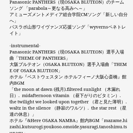
Panasonic PANTHERS（現OSAKA BLUTEON）のチーム
ソング 「parabola～更なる高みへ～」
アミューズメントメディア総合学院CMソング「新しい自分
へ」
パスラボ山形ワイヴァンズ応援ソング「wyvernsペネトレ
イト」
-instrumental-
Panasonic PANTHERS（現OSAKA BLUTEON）選手入場
曲「THEME OF PANTHERS」
大阪ブルテオン（OSAKA BLUTEON）選手入場曲「THEM
E OF OSAKA BLUTEON」
ホテル『ベストウェスタン ホテルフィーノ大阪心斎橋』館
内BGM
「the moon at dawn (残月).filtered sunlight （木漏れ
日）. midafternoon vitamin （昼下がりのビタミン）.
the twilight we looked upon together （君と見た薄明）.
waltz in the silence （静寂のワルツ）. the star rest （星
達の休息）」
ホテル『&Here OSAKA NAMBA』館内BGM「mazame.hi
zashi.kutsurogi.youkoso.omoide.yasuragi.tanoshimu.ts
unagu」