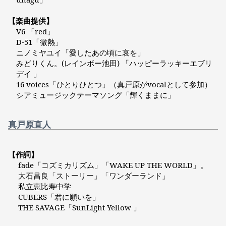
【楽曲提供】
V6 「red」
D-51「微熱」
ニノミヤユイ「愛したあの頃に哀を」
みどりくん。(レインボー池田) 「ハッピーラッキーエブリ
デイ 」
16 voices「ひとりひとつ」（真戸原がvocalとして参加）
シアミュージックテーマソング「輝くままに」
真戸原直人
【作詞】
fade「コズミカリズム」「WAKE UP THE WORLD」。
大石昌良「ストーリー」「ワンダーランド」
私立恵比寿中学
CUBERS「君に願いを」
THE SAVAGE「SunLight Yellow 」