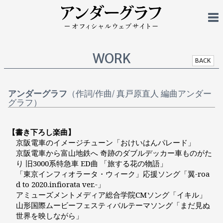
WORK
BACK
アンダーグラフ
（作詞/作曲/ 真戸原直人 編曲アンダー
グラフ）
【書き下ろし楽曲】
京阪電車のイメージチューン「おけいはんパレード」
京阪電車から富山地鉄へ 奇跡のダブルデッカー車ものがた
り 旧3000系特急車 ED曲 「旅する花の物語」
「東京インフィオラータ・ウィーク」応援ソング「翼-roa
d to 2020.infiorata ver.-」
アミューズメントメディア総合学院CMソング「イキル」
山形国際ムービーフェスティバルテーマソング「まだ見ぬ
世界を映しながら」