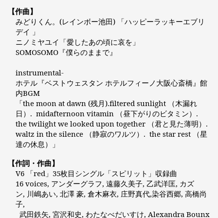
【作曲】
みどりくん。(レインボー池田) 「ハッピーラッキーエブリ
デイ 」
ニノミヤユイ「愛したあの頃に哀を」
SOMOSOMO『僕らのままで』
instrumental-
ホテル『ベストウェスタン ホテルフィーノ大阪心斎橋』館
内BGM
「the moon at dawn (残月).filtered sunlight （木漏れ
日）. midafternoon vitamin （昼下がりのビタミン）.
the twilight we looked upon together （君と見た薄明）.
waltz in the silence （静寂のワルツ）. the star rest （星
達の休息）」
【作詞・作曲】
V6 「red」35枚目シングル「スピリット」収録曲
16 voices, アンダーグラフ, 遠藤久美子, 乙武洋匡, カズ
ン, 川嶋あい, 北澤 豪, 倉木麻衣, 庄野真代,染谷西郷, 高橋尚
子,
武田鉄矢, 宮沢和史, わたなべだいすけ, Alexandra Bounx