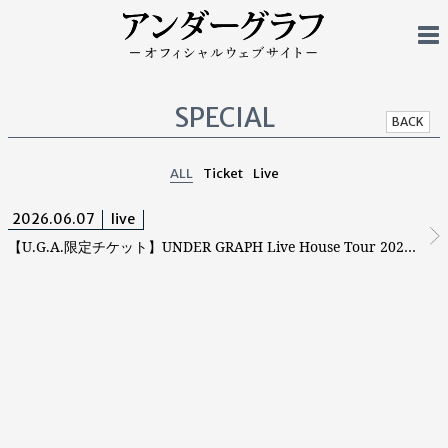
SPECIAL
BACK
ALL
Ticket
Live
2026.06.07
live
【U.G.A.限定チケット】UNDER GRAPH Live House Tour 2027 -Winter- ～雪中歩行～