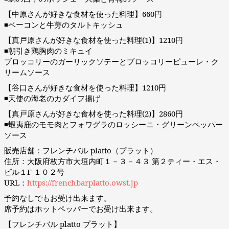
【中原さんが好きな食材を使った料理】660円
◾️ベーコンと牛蒡のタルトキッシュ
【真戸原さんが好きな食材を使った料理(1)】1210円
◾️朝引き鶏胸肉のミキュイ
ブロッコリーのガーリックソテーとブロッコリーピューレ・ク
リームソース
【谷口さんが好きな食材を使った料理】1210円
◾️天使の海老のカダイフ揚げ
【真戸原さんが好きな食材を使った料理(2)】2860円
◾️蝦夷鹿のモモ肉とフォワグラのロッシーニ・グリーンペッパー
ソース
販売店舗：フレンチバル platto（プラット）
住所：大阪府枚方市大垣内町１－３－４３ 第２ティー・エス・
ビル１F １０２号
URL：
https://frenchbarplatto.owst.jp
予約なしでもお受け出来ます。
席予約はホットペッパーでお受け出来ます。
【フレンチバル platto プラット】