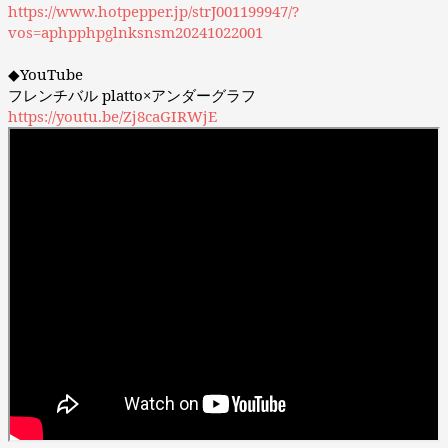
https://www.hotpepper.jp/strJ001199947/?
vos=aphpphpglnksnsm20241022001
◆YouTube
フレンチバル platto×アンダーグラフ
https://youtu.be/Zj8caGIRWjE