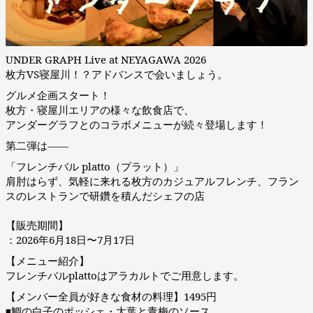
UNDER GRAPH Live at NEYAGAWA 2026
枚方VS寝屋川！？アドバンスで会いましょう。
グルメ企画スタート！
枚方・寝屋川エリアの様々な飲食店で、
アンダーグラフとのコラボメニューが続々登場します！
第二弾は――
「フレンチバル platto（プラット）」
肩肘はらず、気軽に来れる枚方のカジュアルフレンチ、フラン
スのレストランで研鑽を積んだシェフの店
【販売期間】
：2026年6月18日〜7月17日
【メニュー紹介】
フレンチバルplattoはアラカルトでご用意します。
【メンバー全員が好きな食材の料理】1495円
◾️鯛の白子のポッシェ・大葉と青梅のソース