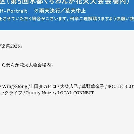
祭2026」
くらわんか花火大会会場内）
 Wing-Stong /上田タカヒロ / 大柴広己 / 草野華余子 / SOUTH BLOW /
 ラックライフ / Runny Noize / LOCAL CONNECT