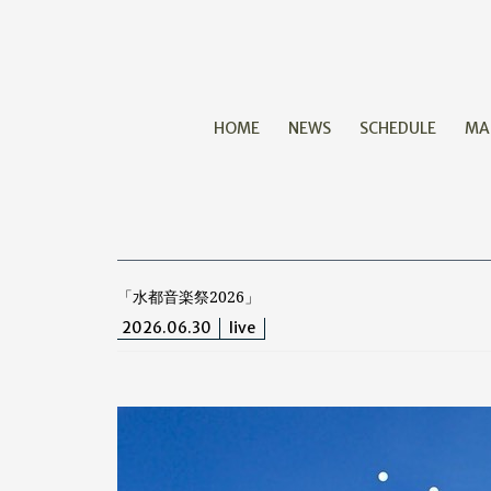
HOME
NEWS
SCHEDULE
MA
「水都音楽祭2026」
2026.06.30
live