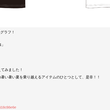
ーグラフ！
1」
えてみました！
の暑い暑い夏を乗り越えるアイテムのひとつとして、是非！！
418c86e6e