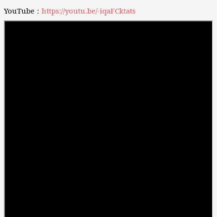
YouTube：
https://youtu.be/-iqaFCktats