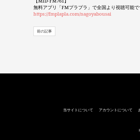
【MID-FM761】
無料アプリ「FMプラプラ」で全国より視聴可能で
https://fmplapla.com/nagoyabousai
前の記事
当サイトについて
アカウントについて