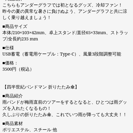
こちらもアンダーグラフでは初となるグッズ、冷却ファン！
昨今の夏の異常な暑さに負けぬよう、アンダーグラフと共に涼
しく乗り越えましょう！
■商品サイズ
本体/210×103×42mm、卓上スタンド/直径65×33mm、ストラッ
プ/全長約235 mm
■仕様
USB蓄電（蓄電用ケーブル：Type-C）、風量3段階調整可能
■価格：
3500円（税込）
【四半世紀バンドマン 折りたたみ傘】
■商品紹介
雨バンドが梅雨直前のツアーをするとなると、ひとつは雨グッ
ズを入れたくなるもの！
久しぶりの折りたたみ傘、これでいつ雨が降っても大丈夫！！
■商品素材
ポリエステル、スチール 他