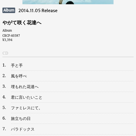
Album
2014.11.05 Release
やがて咲く花達へ
Album
CRCP-40387
¥3,394
CD
1.
手と手
2.
風を呼べ
3.
埋もれた花達へ
4.
君に言いたいこと
5.
ファミレスにて。
6.
旅立ちの日
7.
パラドックス