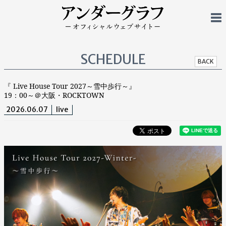
SCHEDULE
BACK
『 Live House Tour 2027～雪中歩行～』
19：00～＠大阪・ROCKTOWN
2026.06.07
live