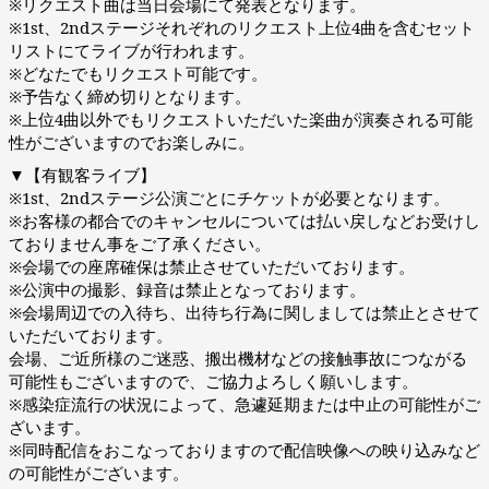
※リクエスト曲は当日会場にて発表となります。
※1st、2ndステージそれぞれのリクエスト上位4曲を含むセット
リストにてライブが行われます。
※どなたでもリクエスト可能です。
※予告なく締め切りとなります。
※上位4曲以外でもリクエストいただいた楽曲が演奏される可能
性がございますのでお楽しみに。
▼【有観客ライブ】
※1st、2ndステージ公演ごとにチケットが必要となります。
※お客様の都合でのキャンセルについては払い戻しなどお受けし
ておりません事をご了承ください。
※会場での座席確保は禁止させていただいております。
※公演中の撮影、録音は禁止となっております。
※会場周辺での入待ち、出待ち行為に関しましては禁止とさせて
いただいております。
会場、ご近所様のご迷惑、搬出機材などの接触事故につながる
可能性もございますので、ご協力よろしく願いします。
※感染症流行の状況によって、急遽延期または中止の可能性がご
ざいます。
※同時配信をおこなっておりますので配信映像への映り込みなど
の可能性がございます。