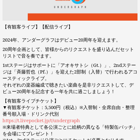
【有観客ライブ】【配信ライブ】
2024年、アンダーグラフはデビュー20周年を迎えます。
20周年企画として、皆様からのリクエストを盛り込んだセット
リストで音を奏でます。
1stステージはサポートに「アオキサトシ（Gt.）」、2ndステー
ジは「斉藤哲也（Pf.）」を迎えた2部制（入替）で行われるアコ
ースティックライブ。
それぞれの楽器編成で聴きたい楽曲を是非リクエストして、デ
ビュー20周年を記念する一年を共に過ごしましょう！
【有観客ライブチケット】
▼有観客チケット：5,500円（税込）※入替制・全席自由・整理
番号順入場・ドリンク代別
https://t.livepocket.jp/t/undergraph
※来場者特典として各公演ごとに絵柄の異なる「特製缶バッチ」
を会場にてプレゼント！