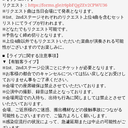
リクエスト：
https://forms.gle/r6pbFQgZEv2CPWU36
※リクエスト曲は当日会場にて発表となります。
※1st、2ndステージそれぞれのリクエスト上位4曲を含むセット
リストにてライブが行われます。
※どなたでもリクエスト可能です。
※予告なく締め切りとなります。
※上位4曲以外でもリクエストいただいた楽曲が演奏される可能
性がございますのでお楽しみに。
■【ライブに関する注意事項】
▼【有観客ライブ】
※1st、2ndステージ公演ごとにチケットが必要となります。
※お客様の都合でのキャンセルについては払い戻しなどお受けし
ておりません事をご了承ください。
※会場での座席確保は禁止させていただいております。
※公演中の撮影、録音は禁止となっております。
※会場周辺での入待ち、出待ち行為に関しましては禁止とさせて
いただいております。
会場、ご近所様のご迷惑、搬出機材などの接触事故につながる
可能性もございますので、ご協力よろしく願いします。
※感染症流行の状況によって、急遽延期または中止の可能性がご
ざいます。