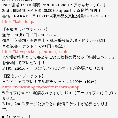
1st：開場 15:00/ 開演 15:30 ※Support：アオキサトシ(Gt.)
2nd：開場 19:30/ 開演 20:00 ※Support ：斉藤哲也(Pf.)
会場：KAKADO 〒113-0034東京都文京区湯島1－7－16－1F
https://kakado.jp/
【有観客ライブチケット】
受付： 10月6日（日）10：00～
備考：入替制・全席自由・整理番号順入場・ドリンク代別
▼有観客チケット：5,500円（税込）
https://t.livepocket.jp/t/undergraph
※来場者特典として各公演ごとに絵柄の異なる「特製缶バッチ」
を会場にてプレゼント！
※1st、2ndステージ公演ごとにチケットが必要となります。
【配信ライブチケット】
▼ツイキャスプレミア配信チケット：4,400円（税込）
https://twitcasting.tv/c:acornrecords/shop
※ライブは当日生配信されますが、録画（アーカイブ）はござい
ません。
※1st、2ndステージ公演ごとに配信チケットが必要となりま
す。
■【リクエスト】