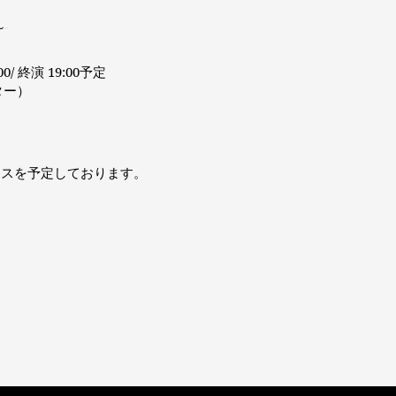
～
0/ 終演 19:00予定
ター）
ンスを予定しております。