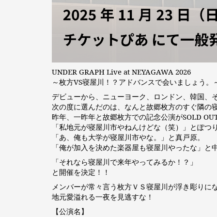
UNDER GRAPH Live at NEYAGAWA 2026
～枚方VS寝屋川！？アドバンスで会いましょう。
デビューから、ニューヨーク、ロンドン、韓国、
次の度に選んだのは、なんと故郷枚方のすぐ隣の
昨年、一昨年と故郷枚方での記念公演がSOLD O
「私地元が寝屋川市やねんけどな（笑）」とぽつ
「あ、俺も大学が寝屋川市やな。」と真戸原。
「俺が加入を決めた楽器屋も寝屋川やったな」と
「それなら寝屋川で来年やってみるか！？」
と開催を決定！！
メンバーが常々言う枚方ＶＳ寝屋川が浮き彫りに
地元愛溢れる一夜を見逃すな！
【公演名】