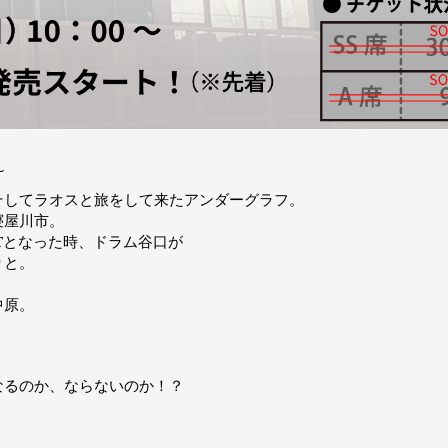
～
そしてラオスと旅をして来たアンダーグラフ。
寝屋川市。
UTとなった時、ドラム谷口が
りと。
中原。
なるのか、ならないのか！？