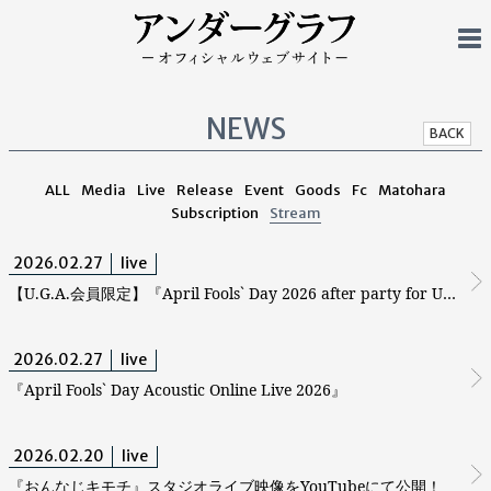
NEWS
BACK
ALL
Media
Live
Release
Event
Goods
Fc
Matohara
Subscription
Stream
2026.02.27
live
【U.G.A.会員限定】『April Fools` Day 2026 after party for U.G.A』
2026.02.27
live
『April Fools` Day Acoustic Online Live 2026』
2026.02.20
live
『おんなじキモチ』スタジオライブ映像をYouTubeにて公開！